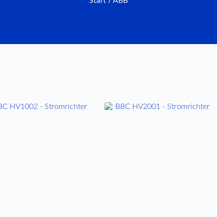
Start
/ ABB