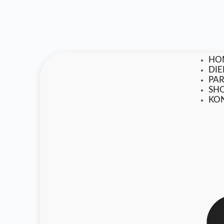
HO
DI
PA
SH
KO