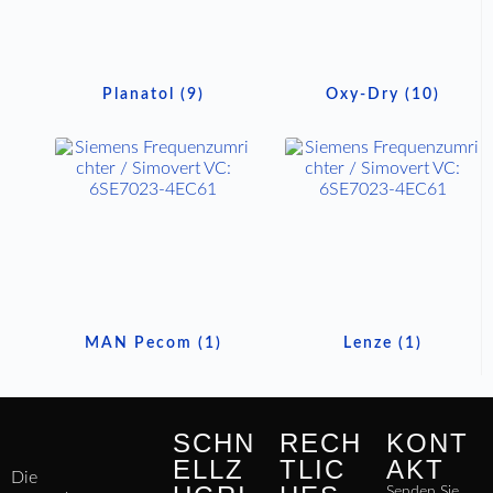
Planatol
(9)
Oxy-Dry
(10)
MAN Pecom
(1)
Lenze
(1)
SCHN
RECH
KONT
ELLZ
TLIC
AKT
Die
Senden Sie