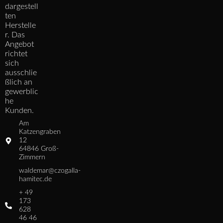
dargestell
ten
Herstelle
r. Das
Angebot
richtet
sich
ausschlie
ßlich an
gewerblic
he
Kunden.
Am
Katzengraben
12
64846 Groß-
Zimmern
waldemar@czogalla-
hamitec.de
+ 49
173
628
46 46