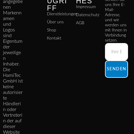
UGRI
HES
angegebe
uns Ihre E-
FF
nen
Impressum
Mail-
Markenn
Dienstleistungen
Datenschutz
Adresse,
amen
und wir
Über uns
AGB
und
werden uns
Logos
Shop
mit Ihnen in
sind
Verbindung
Kontakt
setzen.
Eigentum
der
jeweilige
n
Inhaber.
SENDEN
Die
HamiTec
GmbH ist
keine
autorisier
te
Händleri
n oder
Vertreteri
n der auf
dieser
Website