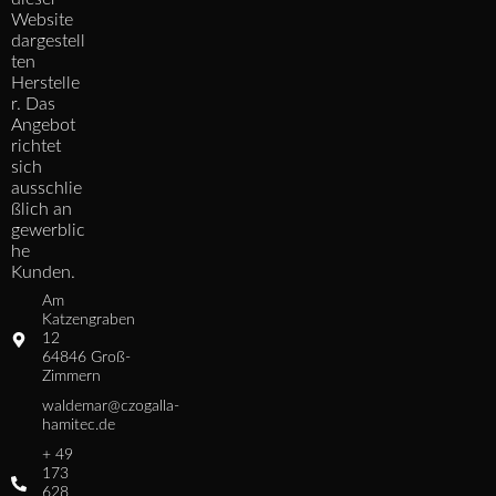
Website
dargestell
ten
Herstelle
r. Das
Angebot
richtet
sich
ausschlie
ßlich an
gewerblic
he
Kunden.
Am
Katzengraben
12
64846 Groß-
Zimmern
waldemar@czogalla-
hamitec.de
+ 49
173
628