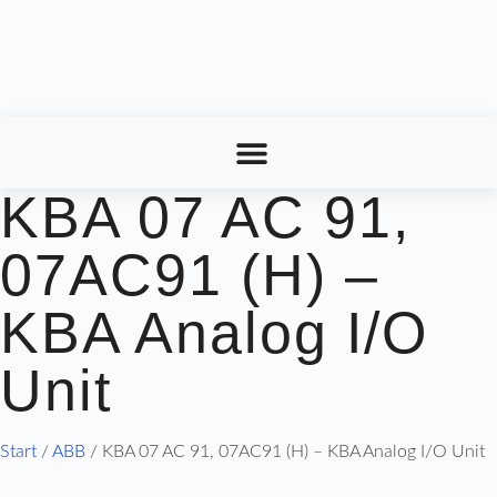
KBA 07 AC 91,
07AC91 (H) –
KBA Analog I/O
Unit
Start
/
ABB
/ KBA 07 AC 91, 07AC91 (H) – KBA Analog I/O Unit