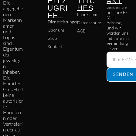
ELLZ
TLIC
AKT
Die
UGRI
HES
Senden Sie
angegebe
uns Ihre E-
FF
nen
Impressum
Mail-
Markenn
Dienstleistungen
Datenschutz
Adresse,
amen
und wir
Über uns
AGB
und
werden uns
Logos
Shop
mit Ihnen in
sind
Verbindung
Kontakt
Eigentum
setzen.
der
jeweilige
n
Inhaber.
SENDEN
Die
HamiTec
GmbH ist
keine
autorisier
te
Händleri
n oder
Vertreteri
n der auf
dieser