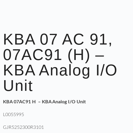
KBA 07 AC 91,
07AC91 (H) –
KBA Analog I/O
Unit
KBA 07AC91 H – KBA Analog I/O Unit
L0055995
GJR5252300R3101