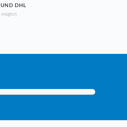
S UND DHL
t möglich