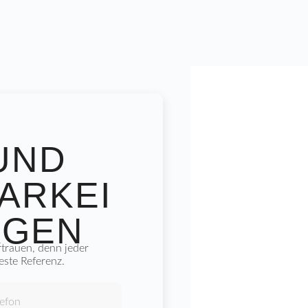
UND
ARKEI
AGEN
rtrauen, denn jeder
este Referenz.