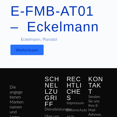
E-FMB-AT01
– Eckelmann
Eckelmann
,
Planatol
Weiterlesen
SCH
REC
KON
NEL
HTLI
TAK
Die
LZU
CHE
T
angege
GRI
S
benen
Senden
Sie uns
Marken
FF
Impressum
Ihre E-
namen
Dienstleistungen
Datenschutz
Mail-
und
Adresse,
Über uns