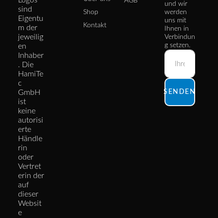
Logos
AGB
und wir
sind
Shop
werden
Eigentu
uns mit
Kontakt
m der
Ihnen in
jeweilig
Verbindun
g setzen.
en
Inhaber
. Die
HamiTe
c
GmbH
SENDEN
ist
keine
autorisi
erte
Händle
rin
oder
Vertret
erin der
auf
dieser
Websit
e