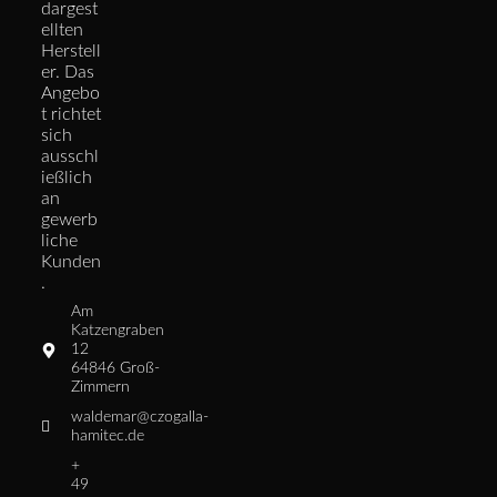
dargest
ellten
Herstell
er. Das
Angebo
t richtet
sich
ausschl
ießlich
an
gewerb
liche
Kunden
.
Am
Katzengraben
12
64846 Groß-
Zimmern
waldemar@czogalla-
hamitec.de
+
49