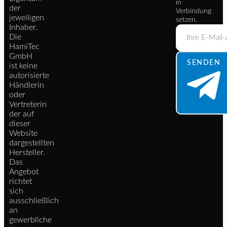
in
der
Verbindung
jeweiligen
setzen.
Inhaber.
Die
HamiTec
GmbH
SENDEN
ist keine
autorisierte
Händlerin
oder
Vertreterin
der auf
dieser
Website
dargestellten
Hersteller.
Das
Angebot
richtet
sich
ausschließlich
an
gewerbliche