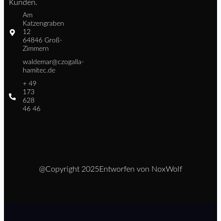
Kunden.
Am
Katzengraben
12
64846 Groß-
Zimmern
waldemar@czogalla-
hamitec.de
+ 49
173
628
46 46
@Copyright 2025
Entworfen von NoxWolf